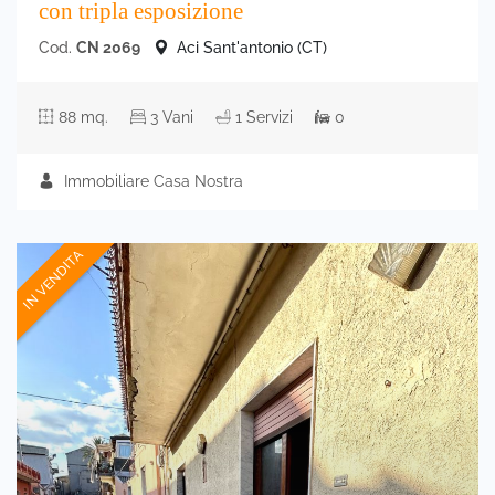
con tripla esposizione
Cod.
CN 2069
Aci Sant'antonio (CT)
88 mq.
3 Vani
1 Servizi
0
Immobiliare Casa Nostra
IN VENDITA