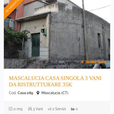
IN VENDITA
35.000
Tratt.
MASCALUCIA CASA SINGOLA 3 VANI
DA RISTRUTTURARE 35K
Cod.
Casa 089
Mascalucia (CT)
0 mq.
3 Vani
2 Servizi
0