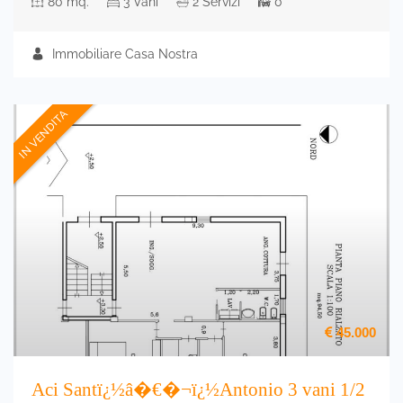
80 mq.
3 Vani
2 Servizi
0
Immobiliare Casa Nostra
IN VENDITA
45.000
Aci Santï¿½â�€�¬ï¿½Antonio 3 vani 1/2