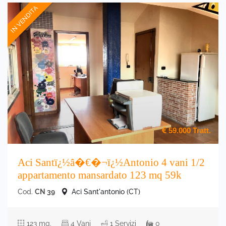
IN VENDITA
59.000
Tratt.
Aci Santï¿½â�€�¬ï¿½Antonio 4 vani 1/2
appartamento mansardato 123 mq 59k
Cod.
CN 39
Aci Sant'antonio (CT)
123 mq.
4 Vani
1 Servizi
0