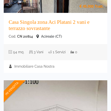
45.000
Tratt.
Casa Singola zona Aci Platani 2 vani e
terrazzo sovrastante
Cod.
CN 20814
Acireale (CT)
54 mq.
3 Vani
1 Servizi
0
Immobiliare Casa Nostra
IN VENDITA