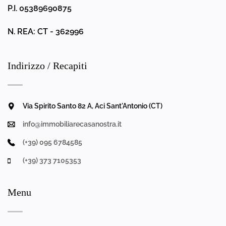
P.I. 05389690875
N. REA: CT - 362996
Indirizzo / Recapiti
Via Spirito Santo 82 A, Aci Sant'Antonio (CT)
info@immobiliarecasanostra.it
(+39) 095 6784585
(+39) 373 7105353
Menu