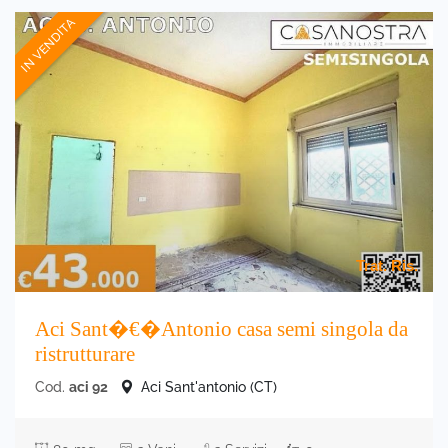
IN VENDITA
Trat. Ris.
Aci Sant�€�Antonio casa semi singola da
ristrutturare
Cod.
aci 92
Aci Sant'antonio (CT)