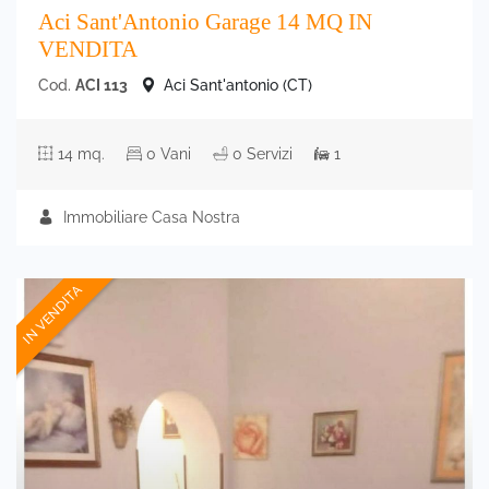
Aci Sant'Antonio Garage 14 MQ IN
VENDITA
Cod.
ACI 113
Aci Sant'antonio (CT)
14 mq.
0 Vani
0 Servizi
1
Immobiliare Casa Nostra
IN VENDITA