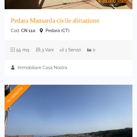
39.000
Tratt.
Pedara Mansarda civile abitazione
Cod.
CN 110
Pedara (CT)
55 mq.
3 Vani
1 Servizi
0
Immobiliare Casa Nostra
IN VENDITA