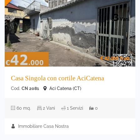
42.000
Tratt.
Casa Singola con cortile AciCatena
Cod.
CN 2081
Aci Catena (CT)
60 mq.
2 Vani
1 Servizi
0
Immobiliare Casa Nostra