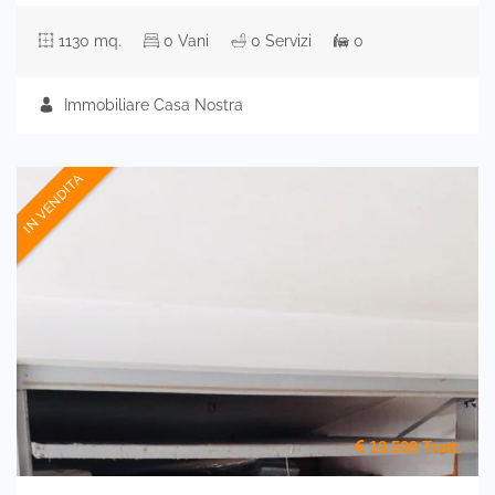
1130 mq.
0 Vani
0 Servizi
0
Immobiliare Casa Nostra
IN VENDITA
10.500
Tratt.