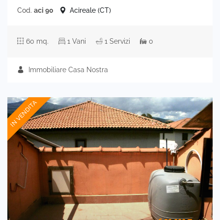
Cod.
aci 90
Acireale (CT)
60 mq.
1 Vani
1 Servizi
0
Immobiliare Casa Nostra
IN VENDITA