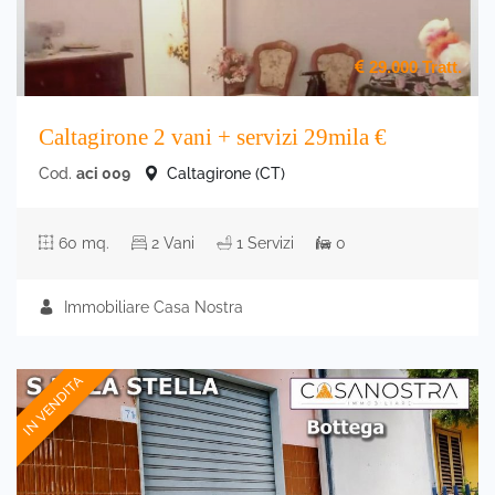
29.000
Tratt.
Caltagirone 2 vani + servizi 29mila €
Cod.
aci 009
Caltagirone (CT)
60 mq.
2 Vani
1 Servizi
0
Immobiliare Casa Nostra
IN VENDITA