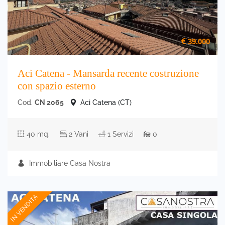
39.000
Aci Catena - Mansarda recente costruzione
con spazio esterno
Cod.
CN 2065
Aci Catena (CT)
40 mq.
2 Vani
1 Servizi
0
Immobiliare Casa Nostra
IN VENDITA