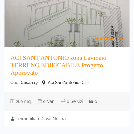
49.000
Tratt.
ACI SANT'ANTONIO zona Lavinaio
TERRENO EDIFICABILE Progetto
Approvato
Cod.
Casa 117
Aci Sant'antonio (CT)
260 mq.
0 Vani
0 Servizi
0
Immobiliare Casa Nostra