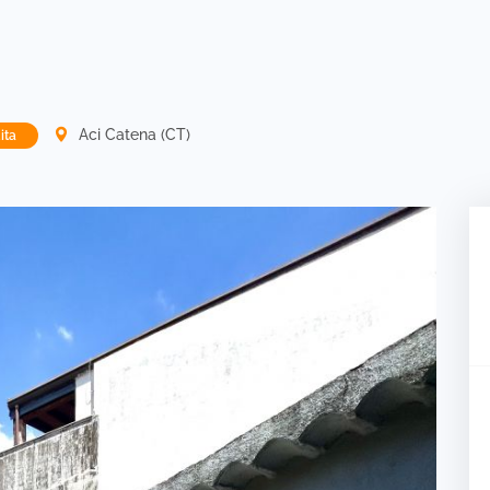
Aci Catena (CT)
ita