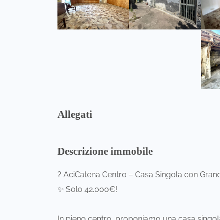
Allegati
Descrizione immobile
? AciCatena Centro – Casa Singola con Grand
✨ Solo 42.000€!
In pieno centro, proponiamo una casa singola d