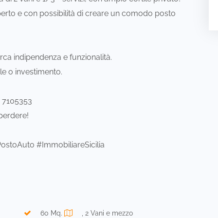
’aperto e con possibilità di creare un comodo posto
erca indipendenza e funzionalità.
le o investimento.
3 7105353
perdere!
ostoAuto #ImmobiliareSicilia
60 Mq.
, 2 Vani e mezzo