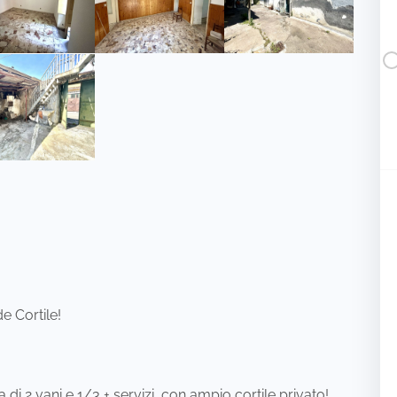
e Cortile!
i 2 vani e 1/3 + servizi, con ampio cortile privato!