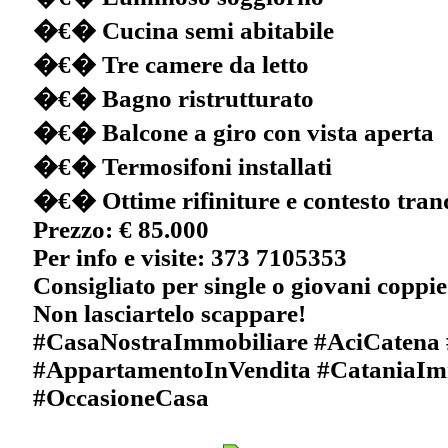
�€� Cucina semi abitabile
�€� Tre camere da letto
�€� Bagno ristrutturato
�€� Balcone a giro con vista aperta
�€� Termosifoni installati
�€� Ottime rifiniture e contesto tran
Prezzo: € 85.000
Per info e visite: 373 7105353
Consigliato per single o giovani coppie
Non lasciartelo scappare!
#CasaNostraImmobiliare #AciCatena 
#AppartamentoInVendita #CataniaIm
#OccasioneCasa